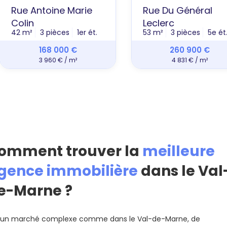
Rue Antoine Marie
Rue Du Général
Colin
Leclerc
42 m²
3 pièces
1er ét.
53 m²
3 pièces
5e ét
168 000 €
260 900 €
3 960 € / m²
4 831 € / m²
omment trouver la
meilleure
gence immobilière
dans le Val
e-Marne ?
 un marché complexe comme dans le Val-de-Marne, de