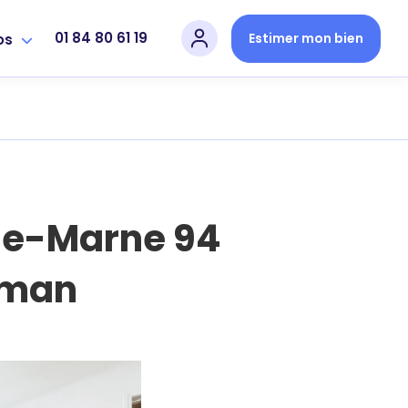
01 84 80 61 19
Estimer mon bien
os
de-Marne 94
man