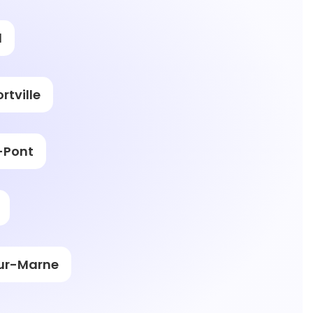
l
ortville
-Pont
ur-Marne