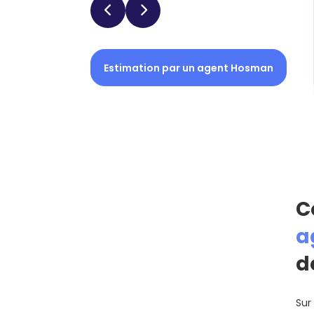
Estimation par un agent Hosman
C
a
d
Sur