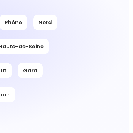
Rhône
Nord
Hauts-de-Seine
ult
Gard
han