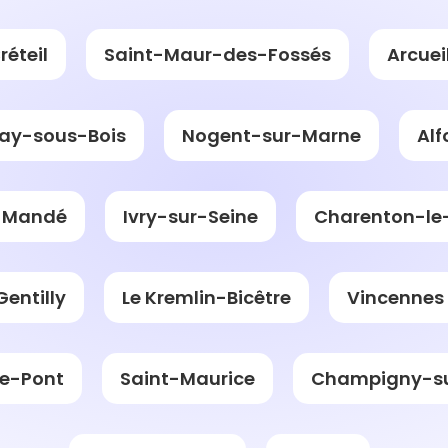
réteil
Saint-Maur-des-Fossés
Arcuei
ay-sous-Bois
Nogent-sur-Marne
Alf
-Mandé
Ivry-sur-Seine
Charenton-le
Gentilly
Le Kremlin-Bicêtre
Vincennes
le-Pont
Saint-Maurice
Champigny-s