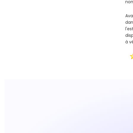
nom
Ava
dan
l'e
dis
à vé