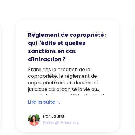
Règlement de copropriété :
qui l'édite et quelles
sanctions en cas
d'infraction ?
Établi dès la création de la
copropriété, le règlement de
copropriété est un document
juridique qui organise la vie au
sein de la copropriété, détaillant
Lire la suite ...
les droits et devoirs de chacun. À
quoi ressemble un modèle de
règlement de copropriété ? À qui
Par Laura
est-il destiné ? Qui est tenu de
Sales @ Hosman
mettre en application les règles