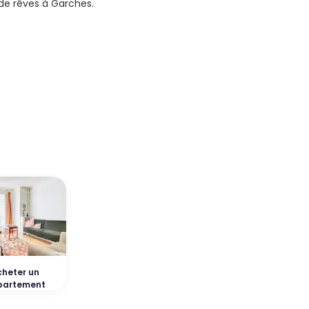
de rêves à Garches.
heter un
partement