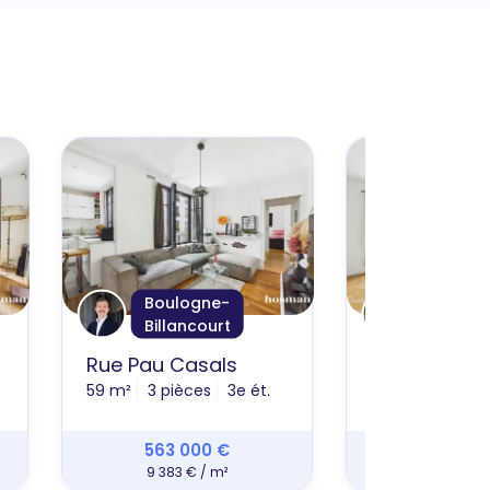
Boulogne-
Suresn
Billancourt
Rue Pau Casals
Avenue Sisl
59 m²
3 pièces
3e ét.
56 m²
2 pièce
563 000 €
445 00
9 383 € / m²
7 672 € 