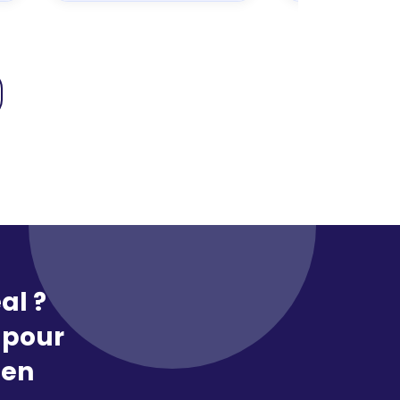
al ?
pour
 en