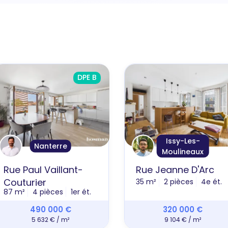
DPE B
Issy-Les-
Nanterre
Moulineaux
Rue Paul Vaillant-
Rue Jeanne D'Arc
Couturier
35 m²
2 pièces
4e ét.
87 m²
4 pièces
1er ét.
490 000 €
320 000 €
5 632 € / m²
9 104 € / m²