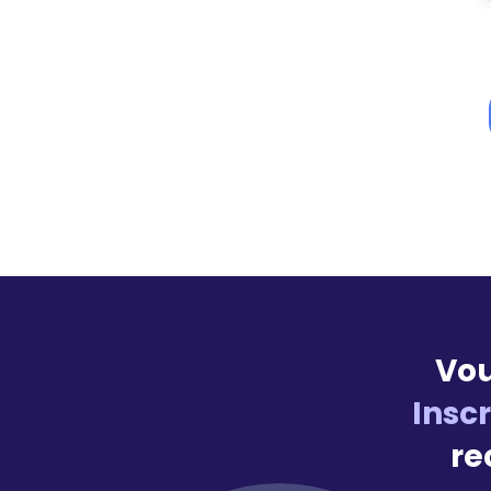
Vou
Insc
re