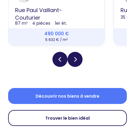
Rue Paul Vaillant-
Rue 
Couturier
35 m²
87 m²
4 pièces
1er ét.
490 000 €
5 632 € / m²
Découvrir nos biens à vendre
Trouver le bien idéal