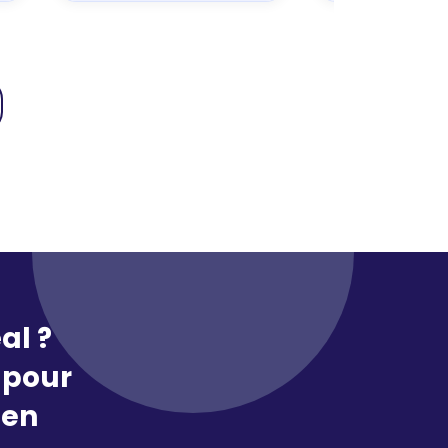
al ?
pour
 en