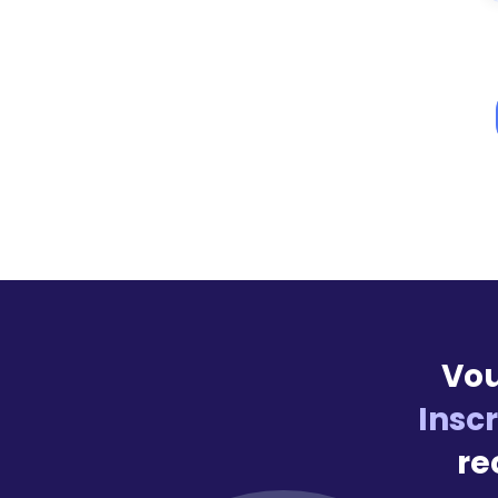
Vou
Insc
re