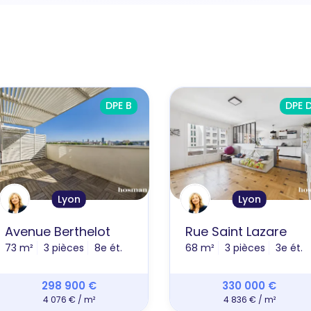
DPE B
DPE 
Lyon
Lyon
Avenue Berthelot
Rue Saint Lazare
73 m²
3 pièces
8e ét.
68 m²
3 pièces
3e ét.
298 900 €
330 000 €
4 076 € / m²
4 836 € / m²