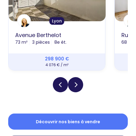
Lyon
Avenue Berthelot
Rue S
73 m²
3 pièces
8e ét.
68 m²
298 900 €
4 076 € / m²
Découvrir nos biens à vendre