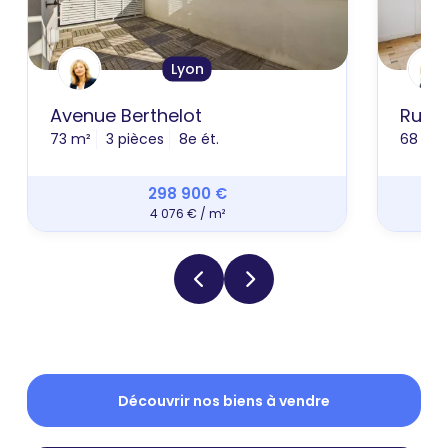
Lyon
Avenue Berthelot
Rue S
73 m²
3 pièces
8e ét.
68 m²
298 900 €
4 076 € / m²
Découvrir nos biens à vendre