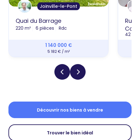
Joinville-le-Pont
Quai du Barrage
Rue A
Colin
220 m²
6 pièces
Rdc
42 m²
1 140 000 €
5 182 € / m²
Découvrir nos biens à vendre
Trouver le bien idéal