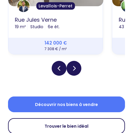
Levallois-Perret
Rue Jules Verne
Rue 
19 m²
Studio
6e ét.
43 m²
142 000 €
7 308 € / m²
Découvrir nos biens à vendre
Trouver le bien idéal