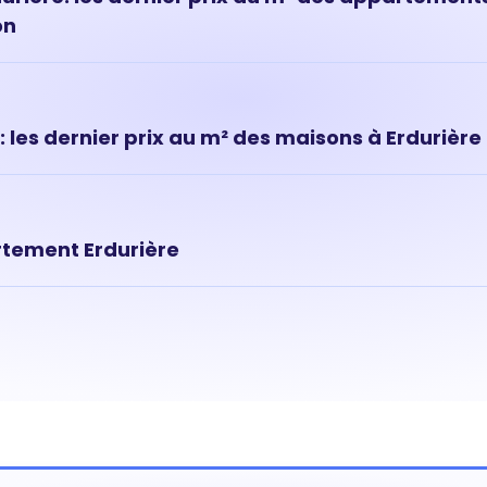
on
ts à Erdurière ont évolué très rapidement ces dernières années. 
 à Erdurière est de 2 792 € au m² en moyenne.
: les dernier prix au m² des maisons à Erdurière
ns le quartier de Erdurière sont des biens immobiliers rares et r
 donc souvent plus élevé que celui d'un appartement. Prix mo
rtement Erdurière
t dépend de nombreux critères dont les premiers sont sa locali
a surface ou encore son numéro d'étage. Pour connaître la valeu
ez commencer par une estimation en ligne et compléter si bes
c l'un de nos agents du quartier.
Estimer mon bien