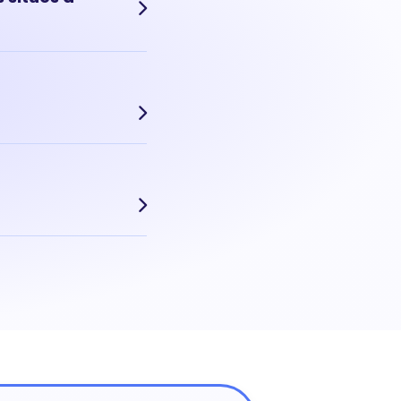
Aujourd'hui, le prix
echerchés, le prix au m²
yen m² d'une maison :
sation précise dans le
r précise de votre
oin cette estimation