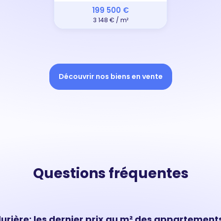
199 500 €
3 148 € / m²
Découvrir nos biens en vente
Questions fréquentes
rière: les dernier prix au m² des appartements