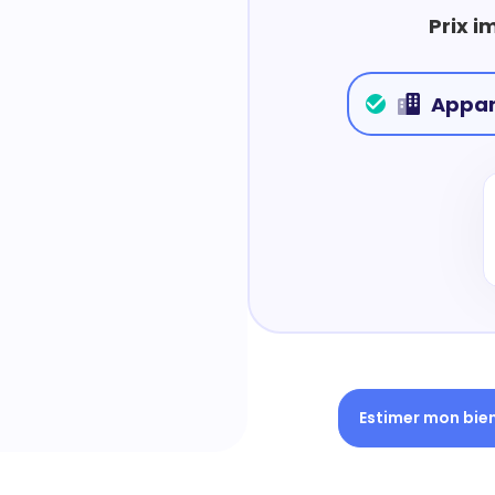
Prix i
Appa
Estimer mon bie