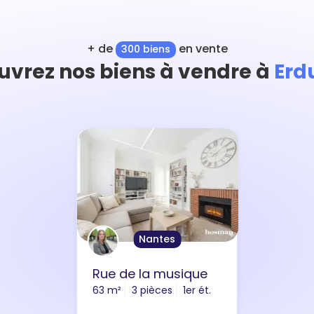
+ de
en vente
300 biens
uvrez nos biens à vendre à
Erd
Nantes
Rue de la musique
63 m²
3 pièces
1er ét.