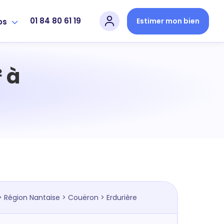
01 84 80 61 19
Estimer mon bien
os
 à
>
Région Nantaise
>
Couëron
> Erdurière