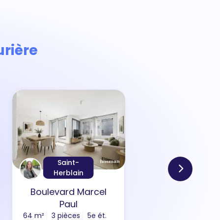
urière
Saint-
Herblain
Boulevard Marcel
Ru
Paul
64 m²
3 pièces
5e ét.
88 m