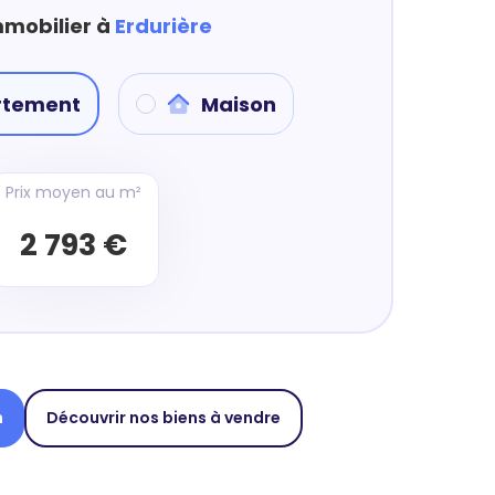
mmobilier à
Erdurière
rtement
Maison
Prix moyen au m²
2 793 €
n
Découvrir nos biens à vendre