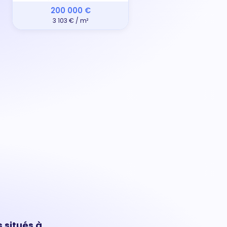
200 000 €
3 103 € / m²
 situés à