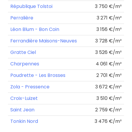
République Tolstoi
3 750 €/m²
Perralière
3 271 €/m²
Léon Blum - Bon Coin
3 156 €/m²
Ferrandière Maisons-Neuves
3 728 €/m²
Gratte Ciel
3 526 €/m²
Charpennes
4 061 €/m²
Poudrette - Les Brosses
2 701 €/m²
Zola - Pressence
3 672 €/m²
Croix-Luizet
3 510 €/m²
Saint Jean
2 759 €/m²
Tonkin Nord
3 476 €/m²