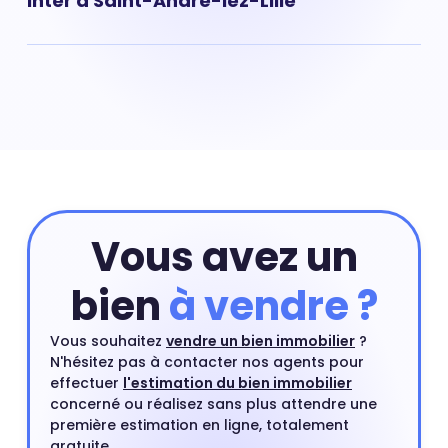
Inter à Saint-André-lez-Lille
augmenté ces dernières années. Aujourd'hui, il faut
compter en moyenne 3 226 € pour un m².
Prix maison Vino-Inter : 3 068 € Acheter une maison
nécessite souvent de payer un prix au m² plus élevé
que celui d'un appartement situé dans le même
quartier. Une maison en centre-ville ou proche d'un
centre ville est un type de bien très recherché par les
acheteurs.
Vous avez un
bien
à vendre ?
Vous souhaitez
vendre un bien immobilier
?
N'hésitez pas à contacter nos agents pour
effectuer
l'estimation du bien immobilier
concerné ou réalisez sans plus attendre une
première estimation en ligne, totalement
gratuite.