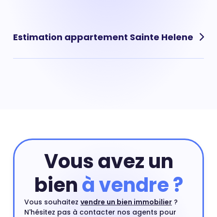
Les maisons à vendre dans le quartier de Sainte Helene
sont des biens immobiliers rares et recherchés, le prix
au m² moyen d'une maison est donc souvent plus
Estimation appartement Sainte Helene
élevé que celui d'un appartement. Prix moyen m² d'une
maison : 3 174 €.
Le prix d'un appartement dépend de nombreux critères
dont les premiers sont sa localisation précise dans le
quartier de quartier, sa surface ou encore son numéro
d'étage. Pour connaître la valeur précise de votre
appartement vous pouvez commencer par une
estimation en ligne et compléter si besoin cette
estimation par un rendez-vous avec l'un de nos agents
du quartier.
Estimer mon bien
Vous avez un
bien
à vendre ?
Vous souhaitez
vendre un bien immobilier
?
N'hésitez pas à contacter nos agents pour