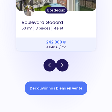
Bordeaux
Boulevard Godard
50 m²
3 pièces
4e ét.
242 000 €
4 840 € / m²
Découvrir nos biens en vente