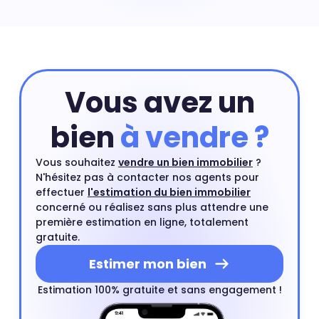
ligne qui prend en compte les critères principaux de
votre appartement. Ensuite, vous pourrez compléter
cette première estimation par une estimation à
domicile par un agent immobilier. Ce rendez-vous est
gratuit et sans engagement.
Estimer mon bien
Vous avez un
bien
à vendre ?
Vous souhaitez
vendre un bien immobilier
?
N'hésitez pas à contacter nos agents pour
effectuer
l'estimation du bien immobilier
concerné ou réalisez sans plus attendre une
première estimation en ligne, totalement
gratuite.
Estimer mon bien
Estimation 100% gratuite et sans engagement !