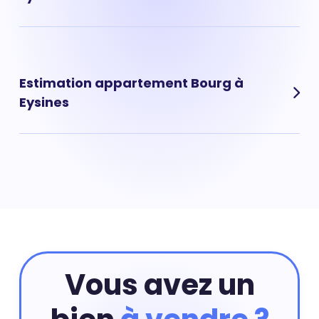
des quartiers de ville.
Prix maison Bourg : 3 137 € Les maisons dans le quartier
de Bourg à Eysines sont des biens immobiliers rares qui
affichent un prix au m² souvent élevé.
Estimation appartement Bourg à
Eysines
Pour obtenir la valeur de votre appartement situé dans
le quartier de Bourg à Eysines vous pouvez commencer
par réaliser une estimation en ligne qui prend en
compte les critères principaux de votre appartement.
Ensuite, vous pourrez compléter cette première
estimation par une estimation à domicile par un agent
immobilier. Ce rendez-vous est gratuit et sans
engagement.
Estimer mon bien
Vous avez un