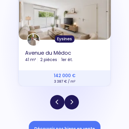
Eysines
Avenue du Médoc
41 m²
2 pièces
1er ét.
142 000 €
3 387 € / m²
Découvrir nos biens en vente