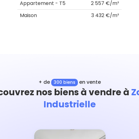
Appartement - T5
2 557 €/m²
Maison
3 432 €/m²
+ de
en vente
300 biens
couvrez nos biens à vendre à
Z
Industrielle