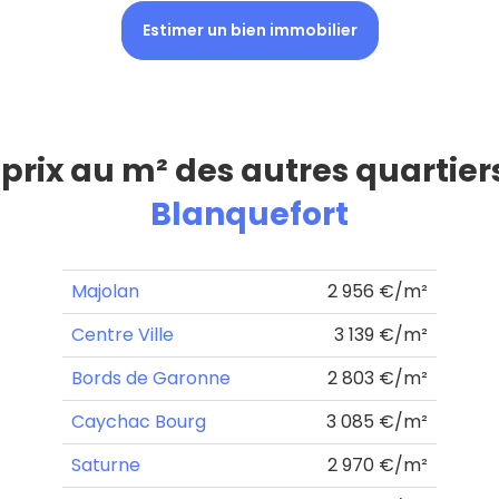
Estimer un bien immobilier
 prix au m² des autres quartier
Blanquefort
Majolan
2 956 €/m²
Centre Ville
3 139 €/m²
Bords de Garonne
2 803 €/m²
Caychac Bourg
3 085 €/m²
Saturne
2 970 €/m²