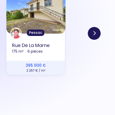
Pessac
Rue De La Marne
Bou
175 m²
6 pièces
50 m
395 000 €
2 257 € / m²