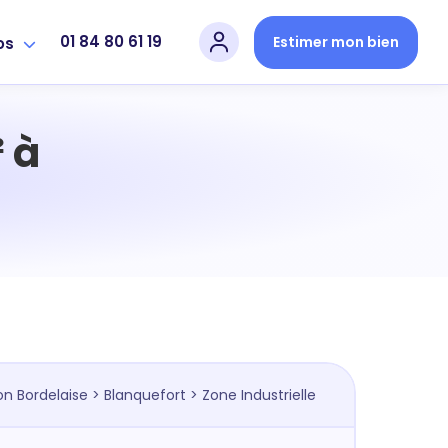
01 84 80 61 19
Estimer mon bien
os
 à
on Bordelaise
>
Blanquefort
> Zone Industrielle