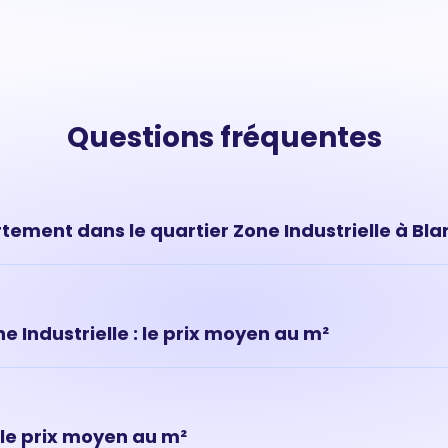
Questions fréquentes
tement dans le quartier Zone Industrielle à Bl
vous donnent une tendance de marché mais ne permettent pas
ur de votre appartement situé à Zone Industrielle, (Blanquefort).
pouvez réaliser une estimation en ligne ou prendre rendez-vo
 Industrielle : le prix moyen au m²
timer mon bien
nquefort) : prix moyen pour un appartement : 3 133 € au m²
 le prix moyen au m²