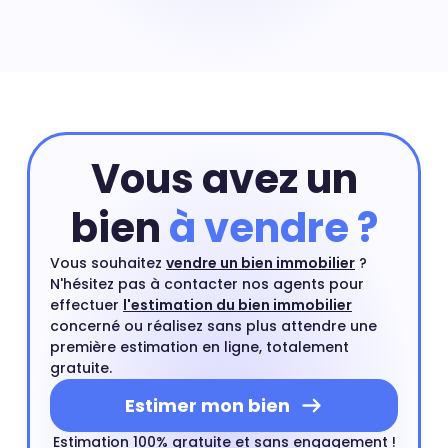
le quartier de Nord Est à Andernos-les-Bains. Les
maisons sont des biens immobiliers rares en centre-
ville et leurs prix peuvent exploser à certains endroits.
Prix maison Nord Est : 3 811 €
Vous avez un
bien
à vendre ?
Vous souhaitez
vendre un bien immobilier
?
N'hésitez pas à contacter nos agents pour
effectuer
l'estimation du bien immobilier
concerné ou réalisez sans plus attendre une
première estimation en ligne, totalement
gratuite.
Estimer mon bien
Estimation 100% gratuite et sans engagement !