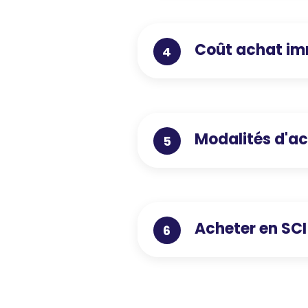
Coût achat im
4
Modalités d'ac
5
Acheter en SCI
6