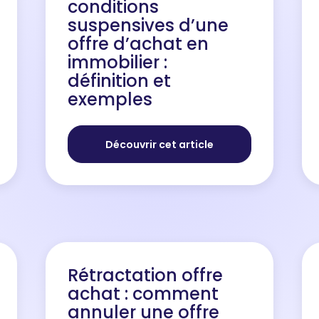
conditions
suspensives d’une
offre d’achat en
immobilier :
définition et
exemples
Après avoir visité un bien, vous avez
la possibilité d’adresser une offre
Découvrir cet article
d’achat au propriétaire. En d’autres
termes, émettre une proposition
d’achat selon vos conditions de
vente. Cela concerne le p...
Rétractation offre
achat : comment
annuler une offre