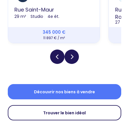
Rue Saint-Maur
Rue D
Roi
29 m²
Studio
4e ét.
27 m²
345 000 €
11 897 € / m²
Découvrir nos biens à vendre
Trouver le bien idéal