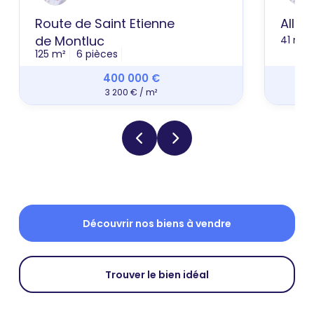
Route de Saint Etienne
Allée
de Montluc
41 m²
125 m²
6 pièces
400 000 €
3 200 € / m²
Découvrir nos biens à vendre
Trouver le bien idéal