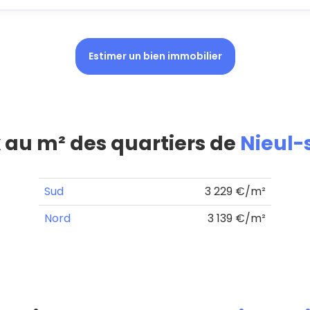
Estimer un bien immobilier
x au m² des quartiers de
Nieul-
Sud
3 229 €/m²
Nord
3 139 €/m²