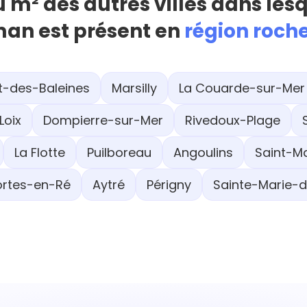
u m² des autres villes dans les
an est présent en
région roche
t-des-Baleines
Marsilly
La Couarde-sur-Mer
Loix
Dompierre-sur-Mer
Rivedoux-Plage
La Flotte
Puilboreau
Angoulins
Saint-M
ortes-en-Ré
Aytré
Périgny
Sainte-Marie-