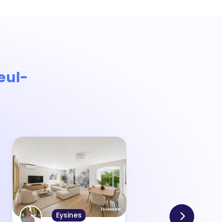
eul-
Eysines