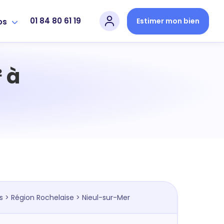
01 84 80 61 19
Estimer mon bien
os
 à
s
>
Région Rochelaise
> Nieul-sur-Mer