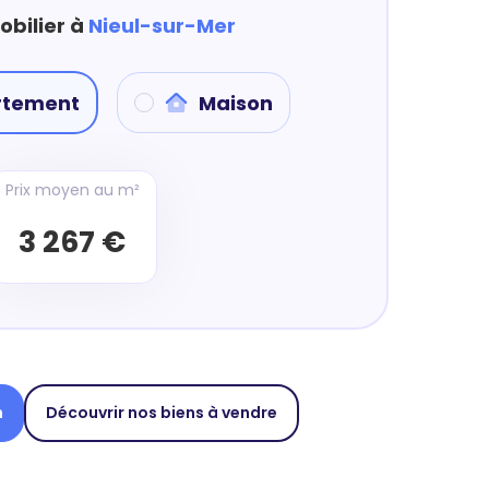
obilier à
Nieul-sur-Mer
rtement
Maison
Prix moyen au m²
3 267 €
n
Découvrir nos biens à vendre