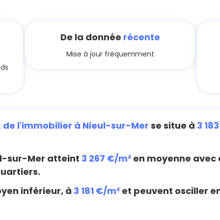
De la donnée
récente
Mise à jour fréquemment
nds
x de l'immobilier à Nieul-sur-Mer
se situe à
3 18
l-sur-Mer atteint
3 267 €/m²
en moyenne avec d
uartiers.
yen inférieur, à
3 181 €/m²
et peuvent osciller e