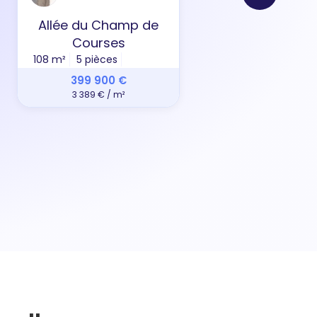
Allée du Champ de
Ru
Courses
108 m²
5 pièces
88 m
399 900 €
3 389 € / m²