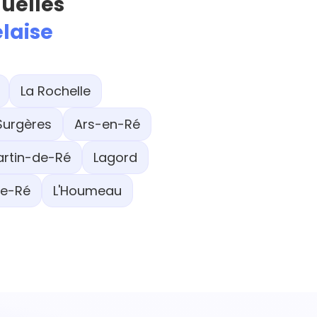
quelles
laise
La Rochelle
Surgères
Ars-en-Ré
artin-de-Ré
Lagord
de-Ré
L'Houmeau