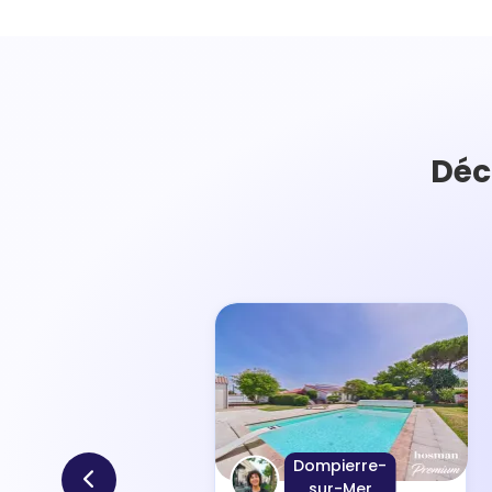
Déc
Dompierre-
sur-Mer