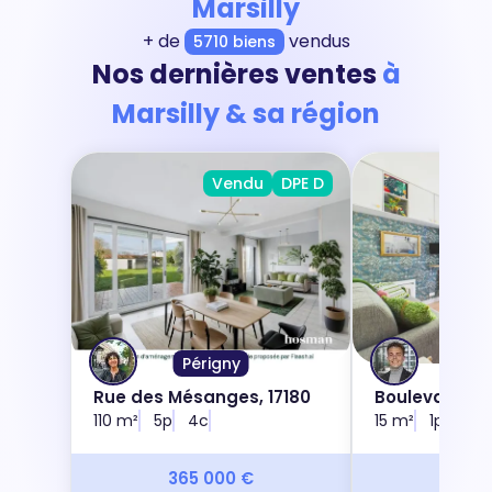
Marsilly
+ de
vendus
5710 biens
Nos dernières ventes
à
Marsilly & sa région
Vendu
DPE D
Périgny
Pari
Rue des Mésanges, 17180
Boulevard Sér
110 m²
5p
4c
15 m²
1p
0c
365 000 €
173 