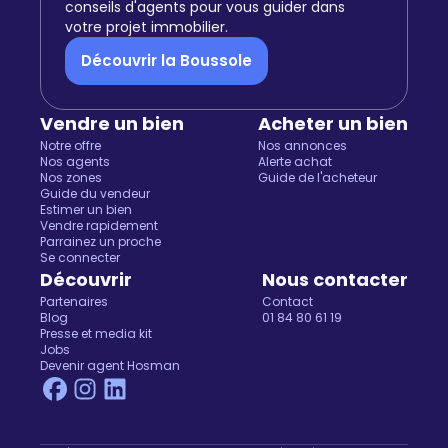
conseils d'agents pour vous guider dans
votre projet immobilier.
Découvrir la Boussole
Vendre un bien
Acheter un bien
Notre offre
Nos annonces
Nos agents
Alerte achat
Nos zones
Guide de l'acheteur
Guide du vendeur
Estimer un bien
Vendre rapidement
Parrainez un proche
Salut c'est nous...
Se connecter
les Cookies !
Découvrir
Nous contacter
Partenaires
Contact
On a attendu d'être sûrs que le contenu de ce site vous
Blog
01 84 80 61 19
intéresse avant de vous déranger, mais on aimerait bien vous
Presse et media kit
Jobs
accompagner pendant votre visite...
Devenir agent Hosman
C'est OK pour vous ?
Pour modifier vos préférences par la suite, cliquez sur le lien
'Préférences de cookies' situé dans le pied de page.
Lire la politique de confidentialité