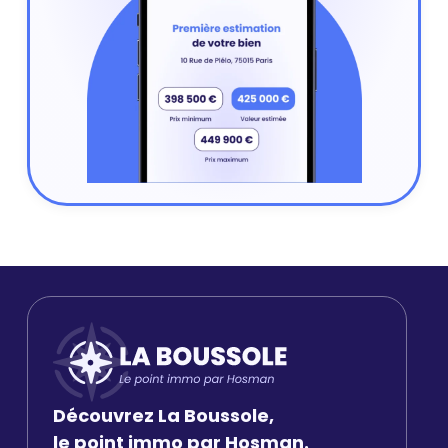
Découvrez La Boussole,
le point immo par Hosman.