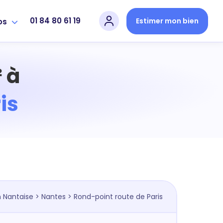
01 84 80 61 19
Estimer mon bien
os
 à
is
 Nantaise
>
Nantes
> Rond-point route de Paris