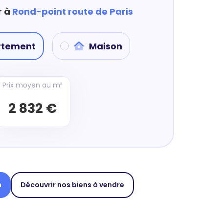
r à
Rond-point route de Paris
rtement
Maison
Prix moyen au m²
2 832 €
n
Découvrir nos biens à vendre