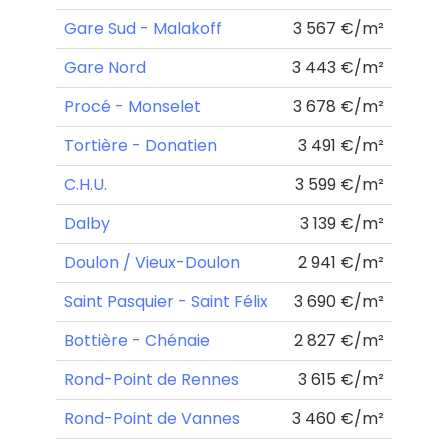
Gare Sud - Malakoff
3 567 €/m²
Gare Nord
3 443 €/m²
Procé - Monselet
3 678 €/m²
Tortière - Donatien
3 491 €/m²
C.H.U.
3 599 €/m²
Dalby
3 139 €/m²
Doulon / Vieux-Doulon
2 941 €/m²
Saint Pasquier - Saint Félix
3 690 €/m²
Bottière - Chénaie
2 827 €/m²
Rond-Point de Rennes
3 615 €/m²
Rond-Point de Vannes
3 460 €/m²