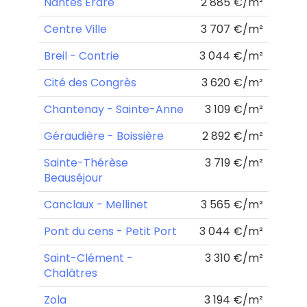
Nantes Erdre
2 885 €/m²
Centre Ville
3 707 €/m²
Breil - Contrie
3 044 €/m²
Cité des Congrès
3 620 €/m²
Chantenay - Sainte-Anne
3 109 €/m²
Géraudière - Boissière
2 892 €/m²
Sainte-Thérèse
3 719 €/m²
Beauséjour
Canclaux - Mellinet
3 565 €/m²
Pont du cens - Petit Port
3 044 €/m²
Saint-Clément -
3 310 €/m²
Chalâtres
Zola
3 194 €/m²