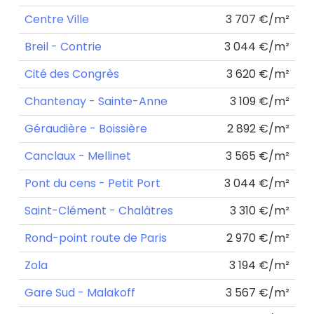
Centre Ville
3 707 €/m²
Breil - Contrie
3 044 €/m²
Cité des Congrès
3 620 €/m²
Chantenay - Sainte-Anne
3 109 €/m²
Géraudière - Boissière
2 892 €/m²
Canclaux - Mellinet
3 565 €/m²
Pont du cens - Petit Port
3 044 €/m²
Saint-Clément - Chalâtres
3 310 €/m²
Rond-point route de Paris
2 970 €/m²
Zola
3 194 €/m²
Gare Sud - Malakoff
3 567 €/m²