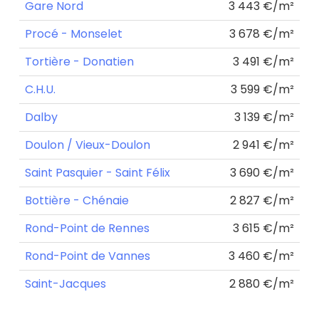
Gare Nord
3 443 €/m²
Procé - Monselet
3 678 €/m²
Tortière - Donatien
3 491 €/m²
C.H.U.
3 599 €/m²
Dalby
3 139 €/m²
Doulon / Vieux-Doulon
2 941 €/m²
Saint Pasquier - Saint Félix
3 690 €/m²
Bottière - Chénaie
2 827 €/m²
Rond-Point de Rennes
3 615 €/m²
Rond-Point de Vannes
3 460 €/m²
Saint-Jacques
2 880 €/m²