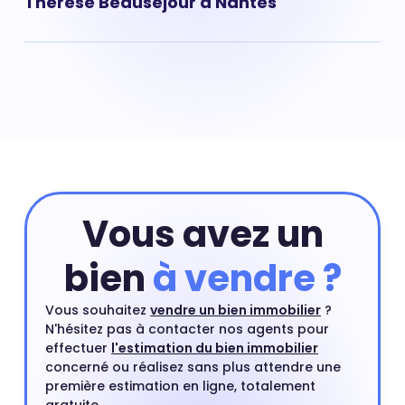
Thérèse Beauséjour à Nantes
Pour obtenir la valeur de votre appartement situé dans
le quartier de Sainte-Thérèse Beauséjour à Nantes vous
pouvez commencer par réaliser une estimation en
ligne qui prend en compte les critères principaux de
votre appartement. Ensuite, vous pourrez compléter
cette première estimation par une estimation à
domicile par un agent immobilier. Ce rendez-vous est
gratuit et sans engagement.
Estimer mon bien
Vous avez un
bien
à vendre ?
Vous souhaitez
vendre un bien immobilier
?
N'hésitez pas à contacter nos agents pour
effectuer
l'estimation du bien immobilier
concerné ou réalisez sans plus attendre une
première estimation en ligne, totalement
gratuite.