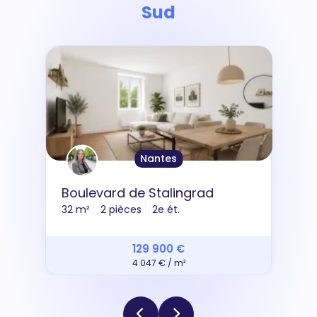
Sud
Nantes
Boulevard de Stalingrad
32 m²
2 pièces
2e ét.
129 900 €
4 047 € / m²