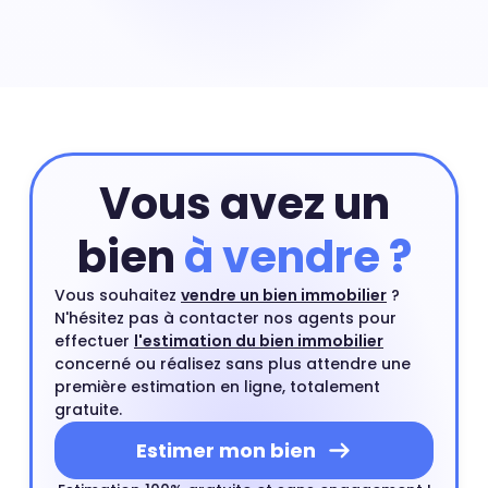
dont les premiers sont sa localisation précise dans le
quartier de quartier, sa surface ou encore son numéro
d'étage. Pour connaître la valeur précise de votre
appartement vous pouvez commencer par une
estimation en ligne et compléter si besoin cette
estimation par un rendez-vous avec l'un de nos agents
du quartier.
Estimer mon bien
Vous avez un
bien
à vendre ?
Vous souhaitez
vendre un bien immobilier
?
N'hésitez pas à contacter nos agents pour
effectuer
l'estimation du bien immobilier
concerné ou réalisez sans plus attendre une
première estimation en ligne, totalement
gratuite.
Estimer mon bien