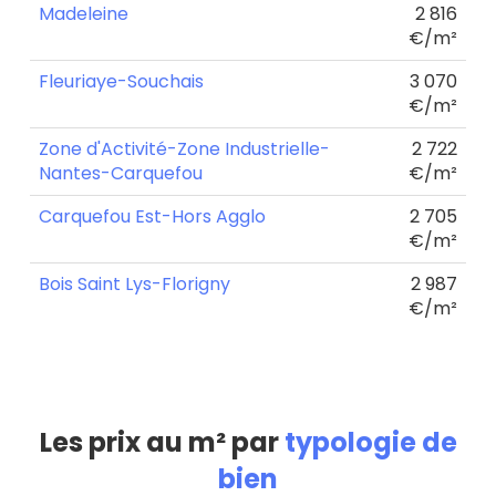
Madeleine
2 816
€/m²
Fleuriaye-Souchais
3 070
€/m²
Zone d'Activité-Zone Industrielle-
2 722
Nantes-Carquefou
€/m²
Carquefou Est-Hors Agglo
2 705
€/m²
Bois Saint Lys-Florigny
2 987
€/m²
Les prix au m² par
typologie de
bien