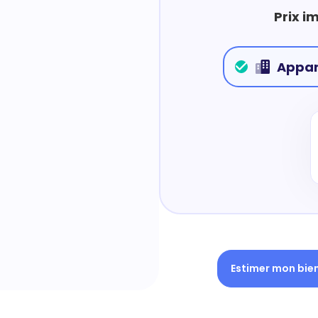
Prix i
Appa
Estimer mon bie