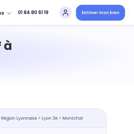
01 84 80 61 19
Estimer mon bien
os
 à
>
Région Lyonnaise
>
Lyon 3e
> Montchat