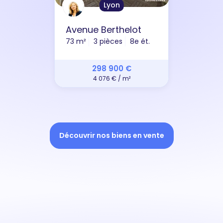
Lyon
Avenue Berthelot
73 m²
3 pièces
8e ét.
298 900 €
4 076 € / m²
Découvrir nos biens en vente