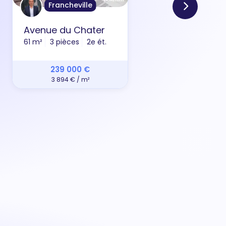
Francheville
Avenue du Chater
Che
61 m²
3 pièces
2e ét.
42 m
239 000 €
3 894 € / m²