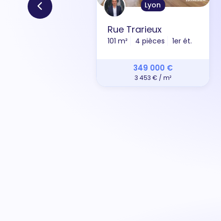
Lyon
Rue Trarieux
101 m²
4 pièces
1er ét.
349 000 €
3 453 € / m²