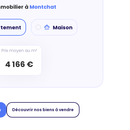
mmobilier à
Montchat
rtement
Maison
Prix moyen au m²
4 166 €
n
Découvrir nos biens à vendre