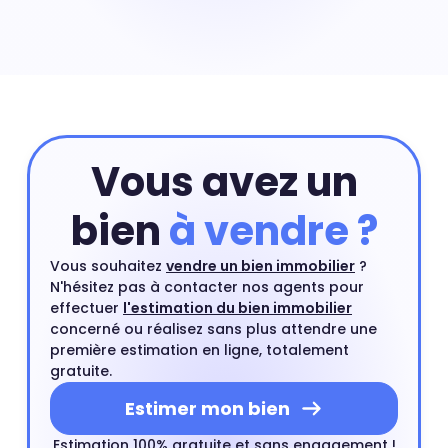
dont les premiers sont sa localisation précise dans le
quartier de quartier, sa surface ou encore son numéro
d'étage. Pour connaître la valeur précise de votre
appartement vous pouvez commencer par une
estimation en ligne et compléter si besoin cette
estimation par un rendez-vous avec l'un de nos agents
du quartier.
Estimer mon bien
Vous avez un
bien
à vendre ?
Vous souhaitez
vendre un bien immobilier
?
N'hésitez pas à contacter nos agents pour
effectuer
l'estimation du bien immobilier
concerné ou réalisez sans plus attendre une
première estimation en ligne, totalement
gratuite.
Estimer mon bien
Estimation 100% gratuite et sans engagement !