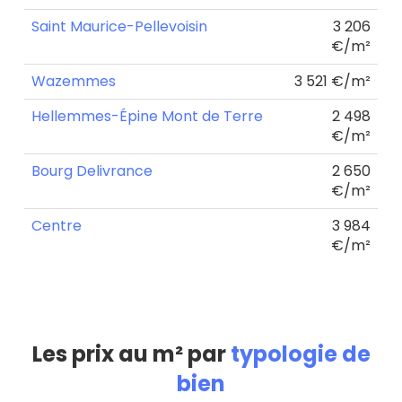
Saint Maurice-Pellevoisin
3 206
€/m²
Wazemmes
3 521 €/m²
Hellemmes-Épine Mont de Terre
2 498
€/m²
Bourg Delivrance
2 650
€/m²
Centre
3 984
€/m²
Les prix au m² par
typologie de
bien