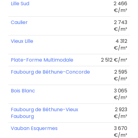
Lille Sud
2 466
€/m²
Caulier
2 743
€/m²
Vieux Lille
4 312
€/m²
Plate-Forme Multimodale
2 512 €/m²
Faubourg de Béthune-Concorde
2 595
€/m²
Bois Blanc
3 065
€/m²
Faubourg de Béthune-Vieux
2 923
Faubourg
€/m²
Vauban Esquermes
3 670
€/m²