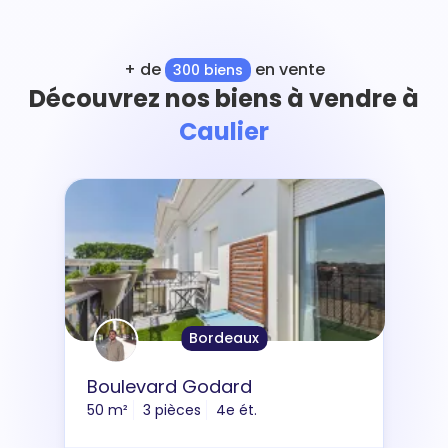
+ de
en vente
300 biens
Découvrez nos biens à vendre à
Caulier
Bordeaux
Boulevard Godard
50 m²
3 pièces
4e ét.