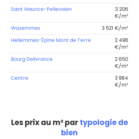
Saint Maurice-Pellevoisin
3 206
€/m²
Wazemmes
3 521 €/m²
Hellemmes-Épine Mont de Terre
2 498
€/m²
Bourg Delivrance
2 650
€/m²
Centre
3 984
€/m²
Les prix au m² par
typologie de
bien