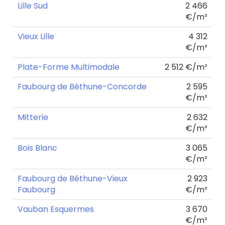
Lille Sud
2 466
€/m²
Vieux Lille
4 312
€/m²
Plate-Forme Multimodale
2 512 €/m²
Faubourg de Béthune-Concorde
2 595
€/m²
Mitterie
2 632
€/m²
Bois Blanc
3 065
€/m²
Faubourg de Béthune-Vieux
2 923
Faubourg
€/m²
Vauban Esquermes
3 670
€/m²