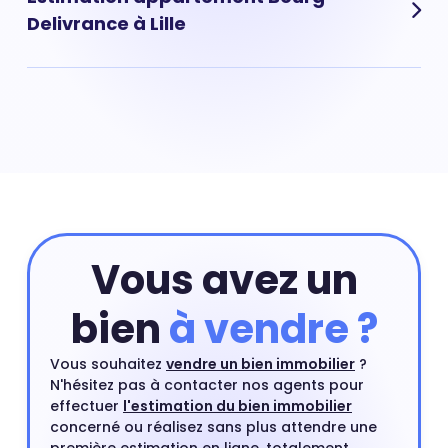
élevé.
Delivrance à Lille
Pour obtenir la valeur de votre appartement situé dans
le quartier de Bourg Delivrance à Lille vous pouvez
commencer par réaliser une estimation en ligne qui
prend en compte les critères principaux de votre
appartement. Ensuite, vous pourrez compléter cette
première estimation par une estimation à domicile par
un agent immobilier. Ce rendez-vous est gratuit et sans
engagement.
Estimer mon bien
Vous avez un
bien
à vendre ?
Vous souhaitez
vendre un bien immobilier
?
N'hésitez pas à contacter nos agents pour
effectuer
l'estimation du bien immobilier
concerné ou réalisez sans plus attendre une