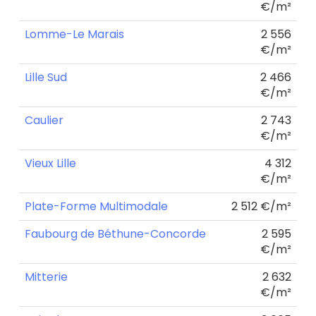
€/m²
Lomme-Le Marais
2 556
€/m²
Lille Sud
2 466
€/m²
Caulier
2 743
€/m²
Vieux Lille
4 312
€/m²
Plate-Forme Multimodale
2 512 €/m²
Faubourg de Béthune-Concorde
2 595
€/m²
Mitterie
2 632
€/m²