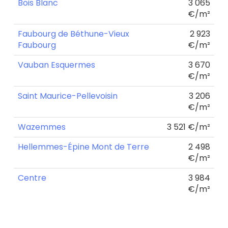
Bois Blanc
3 065
€/m²
Faubourg de Béthune-Vieux
2 923
Faubourg
€/m²
Vauban Esquermes
3 670
€/m²
Saint Maurice-Pellevoisin
3 206
€/m²
Wazemmes
3 521 €/m²
Hellemmes-Épine Mont de Terre
2 498
€/m²
Centre
3 984
€/m²