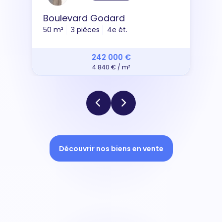
Boulevard Godard
50 m²
3 pièces
4e ét.
242 000 €
4 840 € / m²
Découvrir nos biens en vente