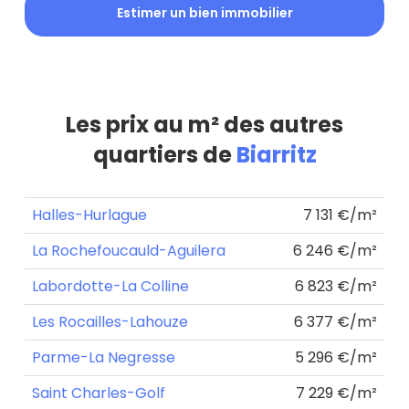
Estimer un bien immobilier
Les prix au m² des autres
quartiers de
Biarritz
Halles-Hurlague
7 131 €/m²
La Rochefoucauld-Aguilera
6 246 €/m²
Labordotte-La Colline
6 823 €/m²
Les Rocailles-Lahouze
6 377 €/m²
Parme-La Negresse
5 296 €/m²
Saint Charles-Golf
7 229 €/m²