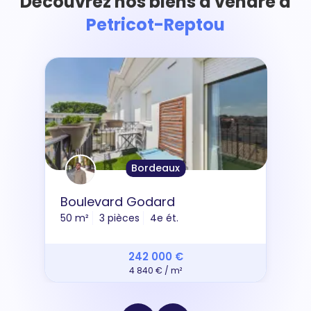
Découvrez nos biens à vendre à
Petricot-Reptou
Bordeaux
Boulevard Godard
50 m²
3 pièces
4e ét.
242 000 €
4 840 € / m²