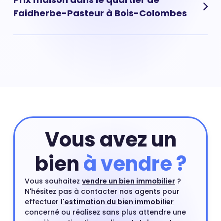
de l'état du marché immobilier. Ce prix moyen a
Faidherbe-Pasteur à Bois-Colombes
beaucoup augmenté ces dernières années. Aujourd'hui,
il faut compter en moyenne 6 511 € pour un m².
Prix maison Faidherbe-Pasteur : 7 004 € Acheter une
maison nécessite souvent de payer un prix au m² plus
élevé que celui d'un appartement situé dans le même
quartier. Une maison en centre-ville ou proche d'un
centre ville est un type de bien très recherché par les
acheteurs.
Vous avez un
bien
à vendre ?
Vous souhaitez
vendre un bien immobilier
?
N'hésitez pas à contacter nos agents pour
effectuer
l'estimation du bien immobilier
concerné ou réalisez sans plus attendre une