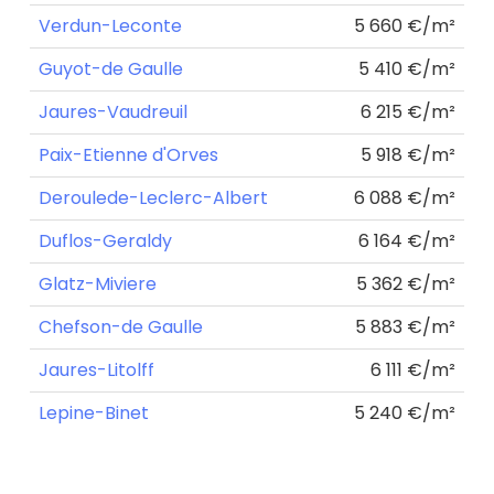
Verdun-Leconte
5 660 €/m²
Guyot-de Gaulle
5 410 €/m²
Jaures-Vaudreuil
6 215 €/m²
Paix-Etienne d'Orves
5 918 €/m²
Deroulede-Leclerc-Albert
6 088 €/m²
Duflos-Geraldy
6 164 €/m²
Glatz-Miviere
5 362 €/m²
Chefson-de Gaulle
5 883 €/m²
Jaures-Litolff
6 111 €/m²
Lepine-Binet
5 240 €/m²