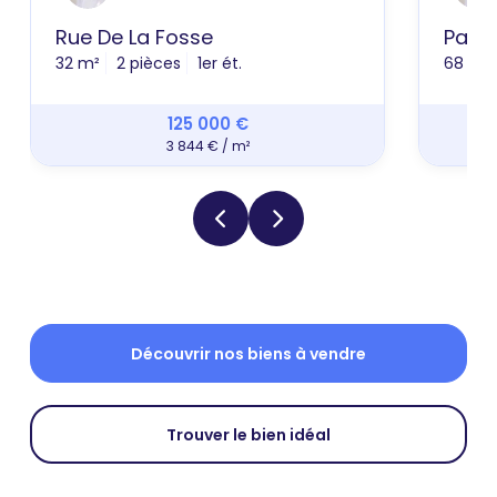
Rue De La Fosse
Pass
32 m²
2 pièces
1er ét.
68 m²
125 000 €
3 844 € / m²
Découvrir nos biens à vendre
Trouver le bien idéal