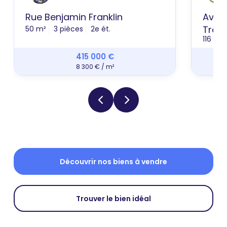
Rue Benjamin Franklin
Avenu
Tranq
50 m²
3 pièces
2e ét.
116 m²
415 000 €
8 300 € / m²
Découvrir nos biens à vendre
Trouver le bien idéal