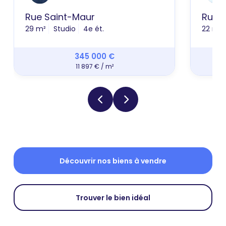
Rue Saint-Maur
Rue B
29 m²
Studio
4e ét.
22 m²
345 000 €
11 897 € / m²
Découvrir nos biens à vendre
Trouver le bien idéal