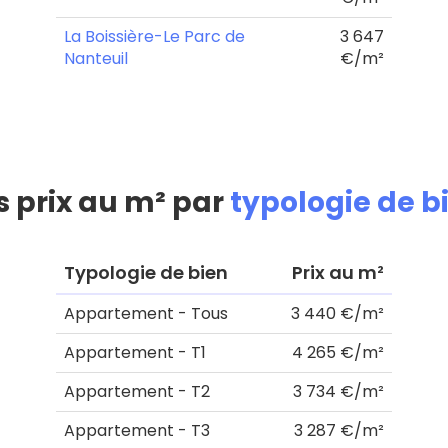
La Boissière-Le Parc de
3 647
Nanteuil
€/m²
s prix au m² par
typologie de b
Typologie de bien
Prix au m²
Appartement - Tous
3 440 €/m²
Appartement - T1
4 265 €/m²
Appartement - T2
3 734 €/m²
Appartement - T3
3 287 €/m²