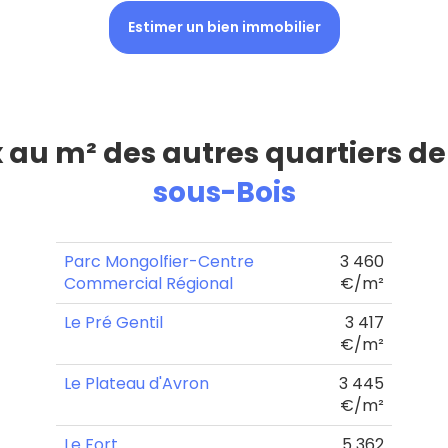
Estimer un bien immobilier
x au m² des autres quartiers d
sous-Bois
Parc Mongolfier-Centre
3 460
Commercial Régional
€/m²
Le Pré Gentil
3 417
€/m²
Le Plateau d'Avron
3 445
€/m²
Le Fort
5 362