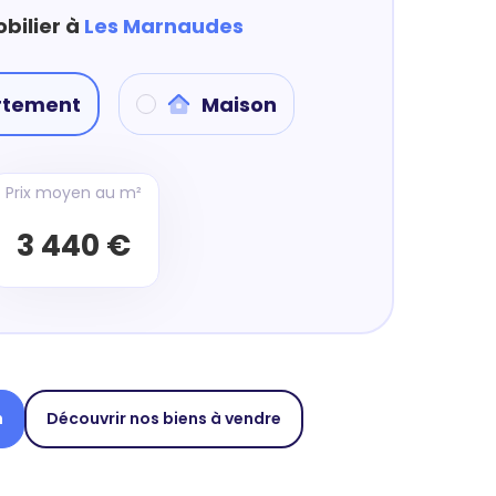
bilier à
Les Marnaudes
rtement
Maison
Prix moyen au m²
3 440 €
n
Découvrir nos biens à vendre