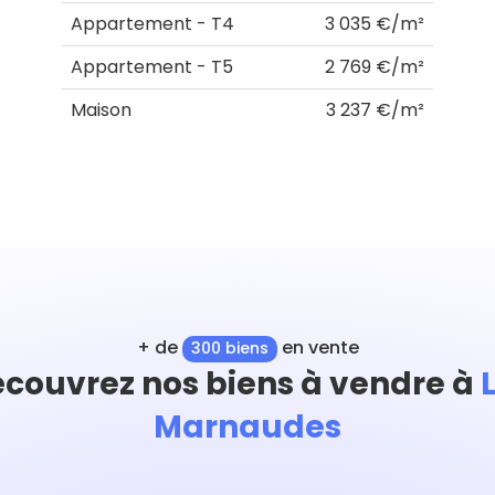
Appartement - T4
3 035 €/m²
Appartement - T5
2 769 €/m²
Maison
3 237 €/m²
+ de
en vente
300 biens
couvrez nos biens à vendre à
Marnaudes