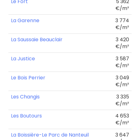
Le Fort
5 362
€/m²
La Garenne
3 774
€/m²
La Saussaie Beauclair
3 420
€/m²
La Justice
3 587
€/m²
Le Bois Perrier
3 049
€/m²
Les Changis
3 335
€/m²
Les Boutours
4 653
€/m²
La Boissière-Le Parc de Nanteuil
3 647