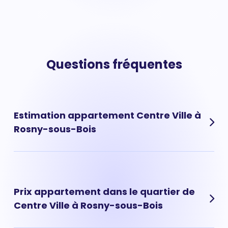
Questions fréquentes
Estimation appartement Centre Ville à
Rosny-sous-Bois
Découvrez la valeur de votre appartement situé dans le
quartier de Centre Ville à Rosny-sous-Bois. L'estimation
d'un appartement à quartier se base sur plusieurs
Prix appartement dans le quartier de
critères : son adresse précise, sa taille, son étage ou son
Centre Ville à Rosny-sous-Bois
année de construction. Pour obtenir rapidement une
première estimation de votre appartement vous