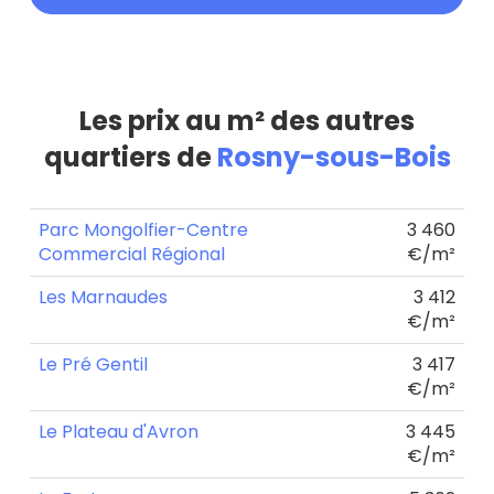
Les prix au m² des autres
quartiers de
Rosny-sous-Bois
Parc Mongolfier-Centre
3 460
Commercial Régional
€/m²
Les Marnaudes
3 412
€/m²
Le Pré Gentil
3 417
€/m²
Le Plateau d'Avron
3 445
€/m²