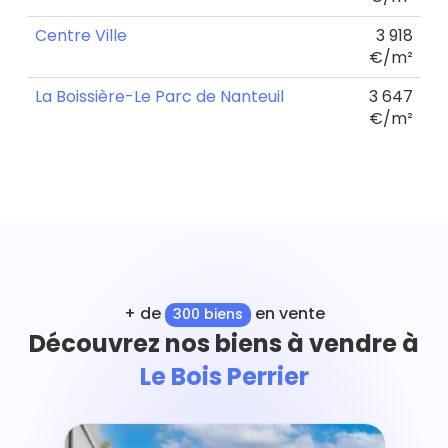
Centre Ville
3 918
€/m²
La Boissière-Le Parc de Nanteuil
3 647
€/m²
+ de
en vente
300 biens
Découvrez nos biens à vendre à
Le Bois Perrier