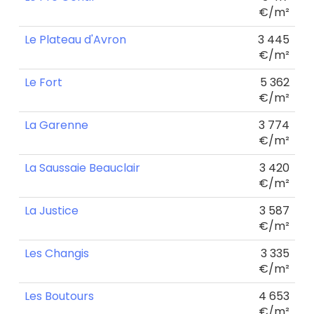
€/m²
Le Plateau d'Avron
3 445
€/m²
Le Fort
5 362
€/m²
La Garenne
3 774
€/m²
La Saussaie Beauclair
3 420
€/m²
La Justice
3 587
€/m²
Les Changis
3 335
€/m²
Les Boutours
4 653
€/m²