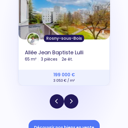
Rosny-sous-Bois
Allée Jean Baptiste Lulli
65 m²
3 pièces
2e ét.
199 000 €
3 053 € / m²
Découvrir nos biens en vente