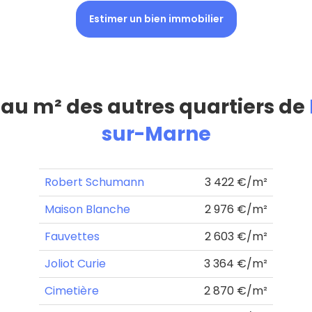
Estimer un bien immobilier
x au m² des autres quartiers de
sur-Marne
Robert Schumann
3 422 €/m²
Maison Blanche
2 976 €/m²
Fauvettes
2 603 €/m²
Joliot Curie
3 364 €/m²
Cimetière
2 870 €/m²