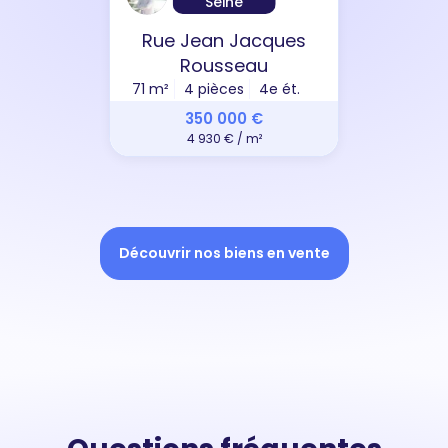
Seine
Rue Jean Jacques
Rousseau
71 m²
4 pièces
4e ét.
350 000 €
4 930 € / m²
Découvrir nos biens en vente