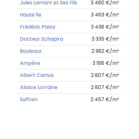
Jules Lamant et Ses Fils
3 480 €/m²
Haute Île
3 463 €/m²
Frédéric Passy
3 438 €/m²
Docteur Schapira
3 335 €/m²
Bouleaux
2 982 €/m²
Ampère
3 188 €/m²
Albert Camus
2 807 €/m²
Alsace Lorraine
2 807 €/m²
Suffren
2 457 €/m²