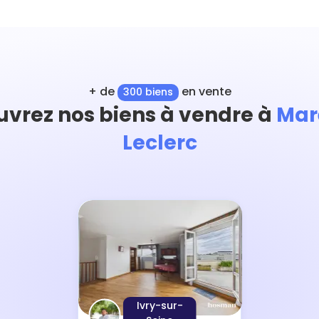
+ de
en vente
300 biens
vrez nos biens à vendre à
Mar
Leclerc
Ivry-sur-