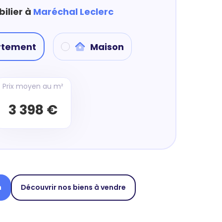
ilier à
Maréchal Leclerc
rtement
Maison
Prix moyen au m²
3 398 €
n
Découvrir nos biens à vendre