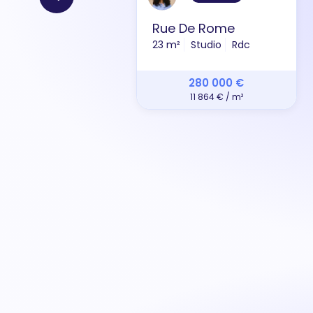
Rue De Rome
23 m²
Studio
Rdc
280 000 €
11 864 € / m²