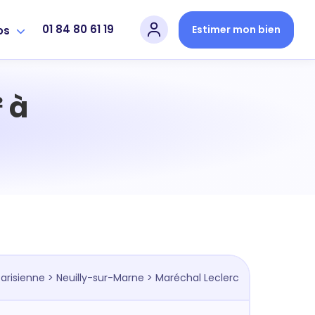
01 84 80 61 19
Estimer mon bien
os
 à
arisienne
>
Neuilly-sur-Marne
> Maréchal Leclerc