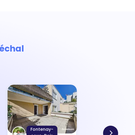
échal
Fontenay-