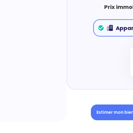
Prix immob
Appa
Estimer mon bie