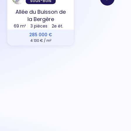
sous-Bois
Allée du Buisson de
Rue 
la Bergère
31 m²
69 m²
3 pièces
2e ét.
285 000 €
4 130 € / m²