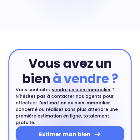
Prix maison Frédéric Passy : 3 456 € Acheter une
maison nécessite souvent de payer un prix au m² plus
élevé que celui d'un appartement situé dans le même
quartier. Une maison en centre-ville ou proche d'un
centre ville est un type de bien très recherché par les
acheteurs.
Vous avez un
bien
à vendre ?
Vous souhaitez
vendre un bien immobilier
?
N'hésitez pas à contacter nos agents pour
effectuer
l'estimation du bien immobilier
concerné ou réalisez sans plus attendre une
première estimation en ligne, totalement
gratuite.
Estimer mon bien