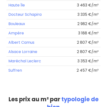
Haute Île
3 463 €/m²
Docteur Schapira
3 335 €/m²
Bouleaux
2 982 €/m²
Ampère
3 188 €/m²
Albert Camus
2 807 €/m²
Alsace Lorraine
2 807 €/m²
Maréchal Leclerc
3 353 €/m²
Suffren
2 457 €/m²
Les prix au m² par
typologie de