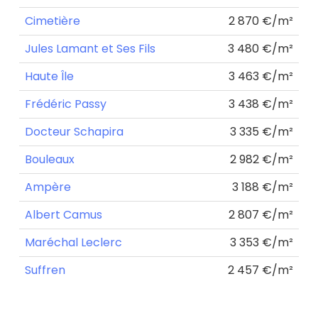
Cimetière
2 870 €/m²
Jules Lamant et Ses Fils
3 480 €/m²
Haute Île
3 463 €/m²
Frédéric Passy
3 438 €/m²
Docteur Schapira
3 335 €/m²
Bouleaux
2 982 €/m²
Ampère
3 188 €/m²
Albert Camus
2 807 €/m²
Maréchal Leclerc
3 353 €/m²
Suffren
2 457 €/m²