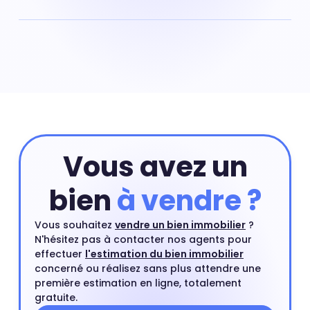
Pour obtenir la valeur de votre appartement situé dans
le quartier de Alsace Lorraine à Neuilly-sur-Marne vous
pouvez commencer par réaliser une estimation en
ligne qui prend en compte les critères principaux de
votre appartement. Ensuite, vous pourrez compléter
cette première estimation par une estimation à
domicile par un agent immobilier. Ce rendez-vous est
gratuit et sans engagement.
Estimer mon bien
Vous avez un
bien
à vendre ?
Vous souhaitez
vendre un bien immobilier
?
N'hésitez pas à contacter nos agents pour
effectuer
l'estimation du bien immobilier
concerné ou réalisez sans plus attendre une
première estimation en ligne, totalement
gratuite.