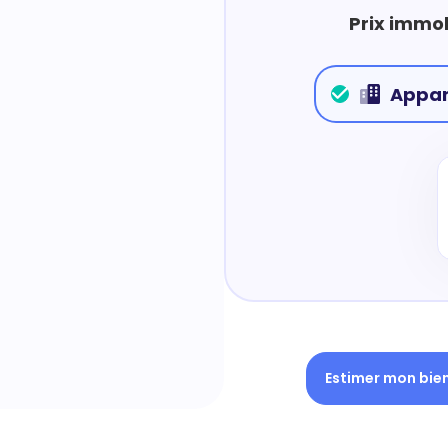
Prix immob
Appa
Estimer mon bie