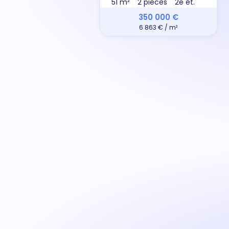
51 m²
2 pièces
2e ét.
350 000 €
6 863 € / m²