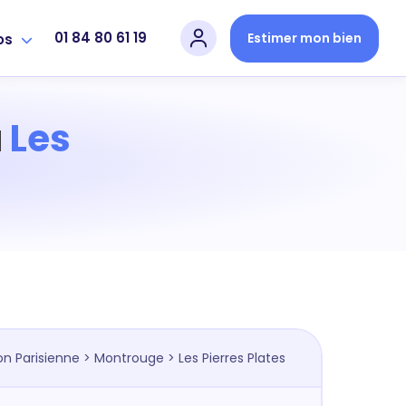
01 84 80 61 19
Estimer mon bien
os
à
Les
on Parisienne
>
Montrouge
> Les Pierres Plates