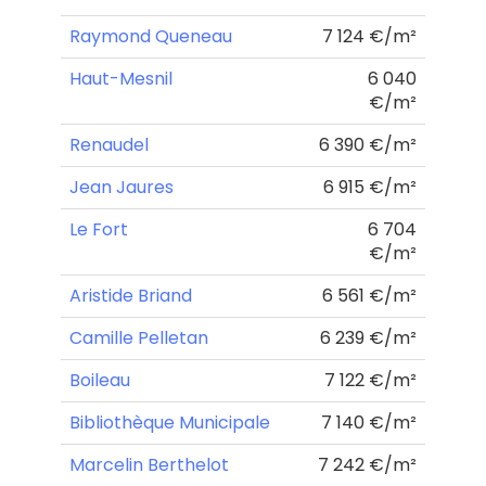
Raymond Queneau
7 124 €/m²
Haut-Mesnil
6 040
€/m²
Renaudel
6 390 €/m²
Jean Jaures
6 915 €/m²
Le Fort
6 704
€/m²
Aristide Briand
6 561 €/m²
Camille Pelletan
6 239 €/m²
Boileau
7 122 €/m²
Bibliothèque Municipale
7 140 €/m²
Marcelin Berthelot
7 242 €/m²