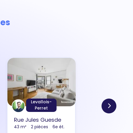
Les
Levallois-
Perret
Rue Jules Guesde
Rue 
43 m²
2 pièces
6e ét.
31 m²