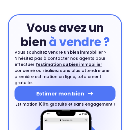
estimation en ligne et compléter si besoin cette
estimation par un rendez-vous avec l'un de nos agents
du quartier.
Estimer mon bien
Vous avez un
bien
à vendre ?
Vous souhaitez
vendre un bien immobilier
?
N'hésitez pas à contacter nos agents pour
effectuer
l'estimation du bien immobilier
concerné ou réalisez sans plus attendre une
première estimation en ligne, totalement
gratuite.
Estimer mon bien
Estimation 100% gratuite et sans engagement !