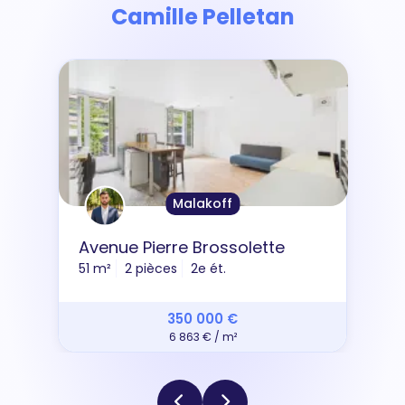
Camille Pelletan
Malakoff
Avenue Pierre Brossolette
51 m²
2 pièces
2e ét.
350 000 €
6 863 € / m²