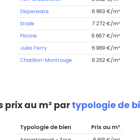
Dispensaire
6 963 €/m²
Stade
7 272 €/m²
Piscine
6 967 €/m²
Jules Ferry
6 969 €/m²
Chatillon-Montrouge
6 252 €/m²
s prix au m² par
typologie de b
Typologie de bien
Prix au m²
Appartement - Tous
6 691 €/m²