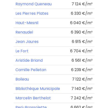
Raymond Queneau
7 124 €/m²
Les Pierres Plates
6 330 €/m²
Haut-Mesnil
6 040 €/m²
Renaudel
6 390 €/m²
Jean Jaures
6 915 €/m²
Le Fort
6 704 €/m²
Aristide Briand
6 561 €/m²
Camille Pelletan
6 239 €/m²
Boileau
7 122 €/m²
Bibliothèque Municipale
7 140 €/m²
Marcelin Berthelot
7 242 €/m²
Peri-Brossolette
6 662 €/m²