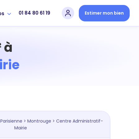
01 84 80 61 19
Estimer mon bien
os
 à
rie
Parisienne
>
Montrouge
> Centre Administratif-
Mairie