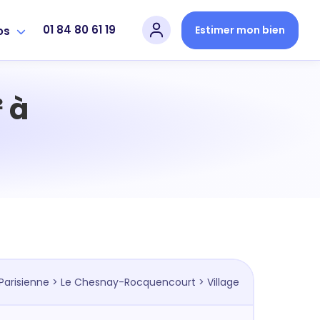
01 84 80 61 19
Estimer mon bien
os
 à
Parisienne
>
Le Chesnay-Rocquencourt
> Village