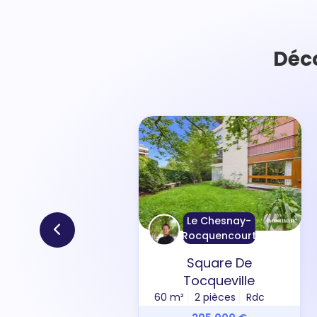
Déc
Le Chesnay-
Rocquencourt
Square De
Tocqueville
60 m²
2 pièces
Rdc