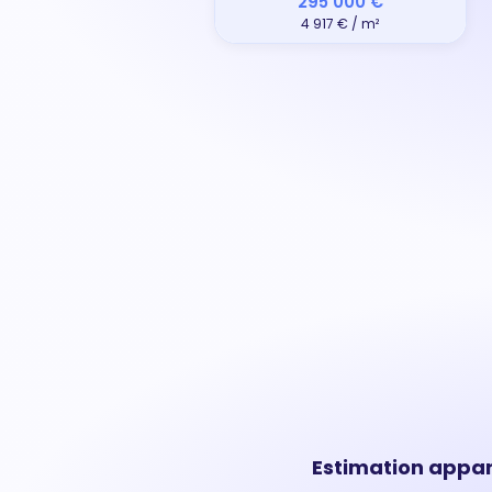
295 000 €
4 917 € / m²
Estimation appa