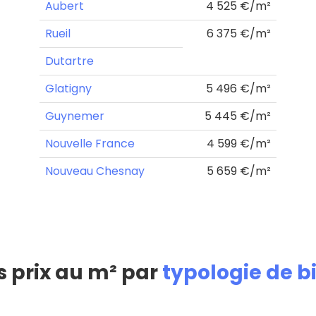
Aubert
4 525 €/m²
Rueil
6 375 €/m²
Dutartre
Glatigny
5 496 €/m²
Guynemer
5 445 €/m²
Nouvelle France
4 599 €/m²
Nouveau Chesnay
5 659 €/m²
s prix au m² par
typologie de b