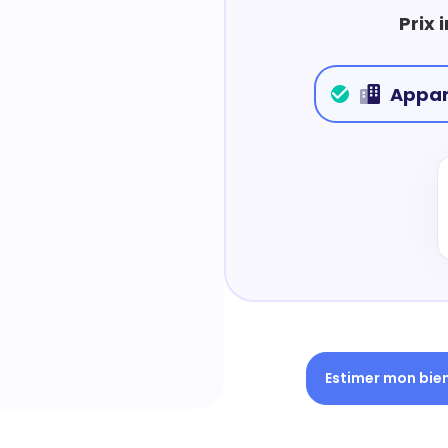
Prix 
Appa
Estimer mon bie