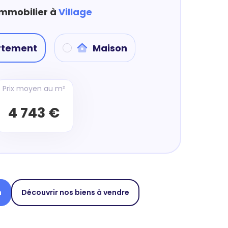
immobilier à
Village
rtement
Maison
Prix moyen au m²
4 743 €
n
Découvrir nos biens à vendre