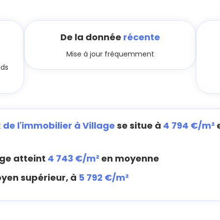
De la donnée
récente
Mise à jour fréquemment
nds
x de l'immobilier à Village
se situe à
4 794 €/m²
e
age atteint
4 743 €/m²
en moyenne
oyen supérieur, à
5 792 €/m²