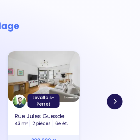
llage
Levallois-
Perret
Rue Jules Guesde
Rue 
43 m²
2 pièces
6e ét.
31 m²