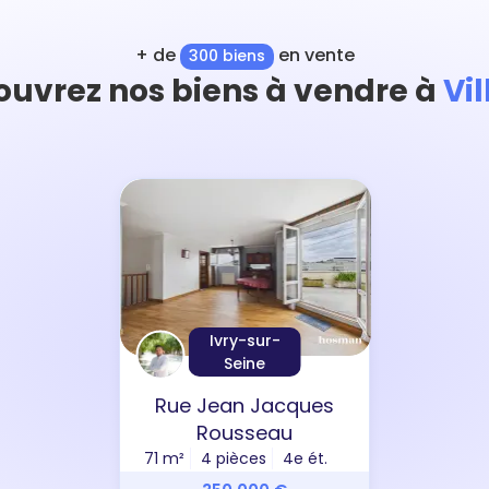
+ de
en vente
300 biens
ouvrez nos biens à vendre à
Vi
Ivry-sur-
Seine
Rue Jean Jacques
Rousseau
71 m²
4 pièces
4e ét.