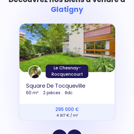
Glatigny
Le Chesnay-
Rocquencourt
Square De Tocqueville
60 m²
2 pièces
Rdc
295 000 €
4 917 € / m²