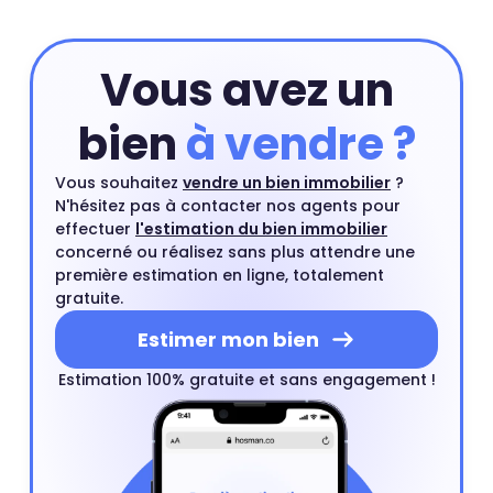
estimation en ligne et compléter si besoin cette
estimation par un rendez-vous avec l'un de nos agents
du quartier.
Estimer mon bien
Vous avez un
bien
à vendre ?
Vous souhaitez
vendre un bien immobilier
?
N'hésitez pas à contacter nos agents pour
effectuer
l'estimation du bien immobilier
concerné ou réalisez sans plus attendre une
première estimation en ligne, totalement
gratuite.
Estimer mon bien
Estimation 100% gratuite et sans engagement !