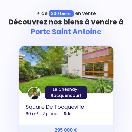
+ de
en vente
300 biens
Découvrez nos biens à vendre à
Porte Saint Antoine
Le Chesnay-
Rocquencourt
Square De Tocqueville
60 m²
2 pièces
Rdc
295 000 €