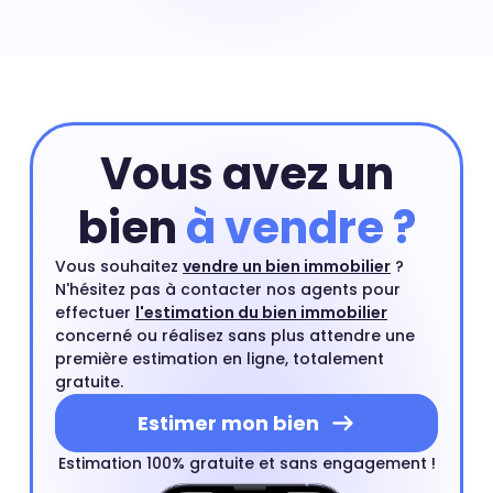
Rocquencourt vous pouvez commencer par réaliser
une estimation en ligne qui prend en compte les
critères principaux de votre appartement. Ensuite, vous
pourrez compléter cette première estimation par une
estimation à domicile par un agent immobilier. Ce
rendez-vous est gratuit et sans engagement.
Estimer
Vous avez un
mon bien
bien
à vendre ?
Vous souhaitez
vendre un bien immobilier
?
N'hésitez pas à contacter nos agents pour
effectuer
l'estimation du bien immobilier
concerné ou réalisez sans plus attendre une
première estimation en ligne, totalement
gratuite.
Estimer mon bien
Estimation 100% gratuite et sans engagement !