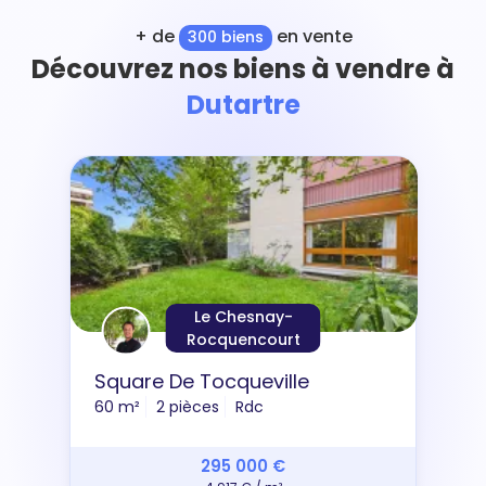
+ de
en vente
300 biens
Découvrez nos biens à vendre à
Dutartre
Le Chesnay-
Rocquencourt
Square De Tocqueville
60 m²
2 pièces
Rdc
295 000 €